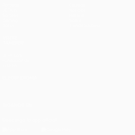
Partidos
Equipos
UEFA.tv
Noticias
Sorteos
Historia
Gaming
Sobre
Datos
Tienda (clubes)
VISITE
TAMBIÉN
UEFA.com
Fundación de
la UEFA
ELEGIR IDIOMA
Español
English
Français
Deutsch
Русский
Español
Italiano
Português
SÍGANOS EN
Descarga la app oficial