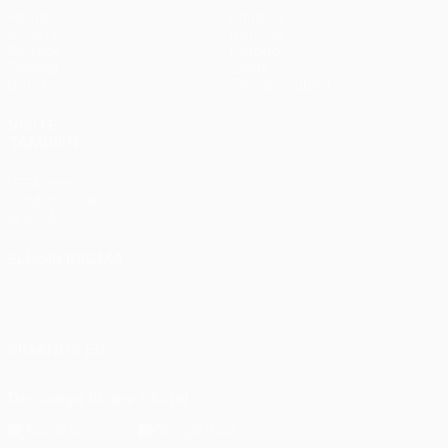
Partidos
Equipos
UEFA.tv
Noticias
Sorteos
Historia
Gaming
Sobre
Datos
Tienda (clubes)
VISITE
TAMBIÉN
UEFA.com
Fundación de
la UEFA
ELEGIR IDIOMA
Español
English
Français
Deutsch
Русский
Español
Italiano
Português
SÍGANOS EN
Descarga la app oficial