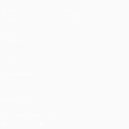
Partidos
Equipos
UEFA.tv
Noticias
Sorteos
Historia
Gaming
Sobre
Datos
Tienda (clubes)
VISITE
TAMBIÉN
UEFA.com
Fundación de
la UEFA
ELEGIR IDIOMA
Español
English
Français
Deutsch
Русский
Español
Italiano
Português
SÍGANOS EN
Descarga la app oficial