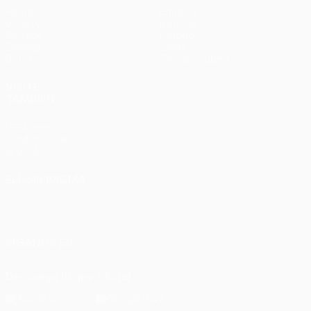
Partidos
Equipos
UEFA.tv
Noticias
Sorteos
Historia
Gaming
Sobre
Datos
Tienda (clubes)
VISITE
TAMBIÉN
UEFA.com
Fundación de
la UEFA
ELEGIR IDIOMA
Español
English
Français
Deutsch
Русский
Español
Italiano
Português
SÍGANOS EN
Descarga la app oficial