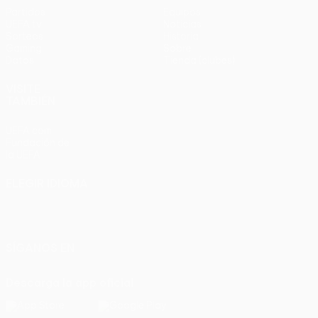
Partidos
Equipos
UEFA.tv
Noticias
Sorteos
Historia
Gaming
Sobre
Datos
Tienda (clubes)
VISITE
TAMBIÉN
UEFA.com
Fundación de
la UEFA
ELEGIR IDIOMA
Español
English
Français
Deutsch
Русский
Español
Italiano
Português
SÍGANOS EN
Descarga la app oficial