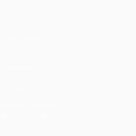
Partidos
UEFA.tv
Sorteos
Gaming
Datos
VISITE TAMBIÉN
UEFA.com
Fundación de la UEFA
ELEGIR IDIOMA
Español
English
Français
Deutsch
Русский
Español
Italia
SÍGANOS EN
Descarga la app oficial
Privacidad