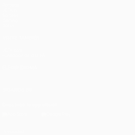
Partidos
UEFA.tv
Sorteos
Gaming
Datos
VISITE TAMBIÉN
UEFA.com
Fundación de la UEFA
ELEGIR IDIOMA
Español
English
Français
Deutsch
Русский
Español
Italia
SÍGANOS EN
Descarga la app oficial
Privacidad