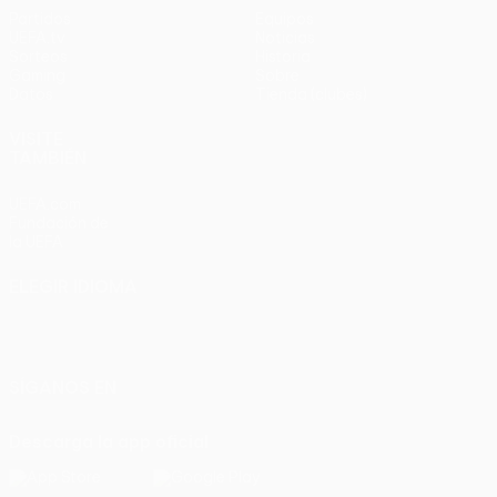
Partidos
Equipos
UEFA.tv
Noticias
Sorteos
Historia
Gaming
Sobre
Datos
Tienda (clubes)
VISITE
TAMBIÉN
UEFA.com
Fundación de
la UEFA
ELEGIR IDIOMA
Español
English
Français
Deutsch
Русский
Español
Italiano
Português
SÍGANOS EN
Descarga la app oficial