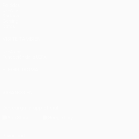
Partidos
UEFA.tv
Sorteos
Gaming
Datos
VISITE TAMBIÉN
UEFA.com
Fundación de la UEFA
ELEGIR IDIOMA
Español
English
Français
Deutsch
Русский
Español
Italia
SÍGANOS EN
Descarga la app oficial
Privacidad