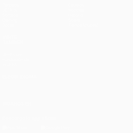
Partidos
Equipos
UEFA.tv
Noticias
Sorteos
Historia
Gaming
Sobre
Datos
Tienda (clubes)
VISITE
TAMBIÉN
UEFA.com
Fundación de
la UEFA
ELEGIR IDIOMA
Español
English
Français
Deutsch
Русский
Español
Italiano
Português
SÍGANOS EN
Descarga la app oficial