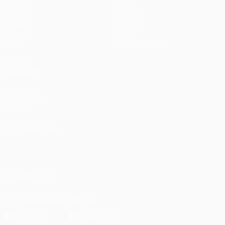
Partidos
Equipos
UEFA.tv
Noticias
Sorteos
Historia
Gaming
Sobre
Datos
Tienda (clubes)
VISITE
TAMBIÉN
UEFA.com
Fundación de
la UEFA
ELEGIR IDIOMA
Español
English
Français
Deutsch
Русский
Español
Italiano
Português
SÍGANOS EN
Descarga la app oficial