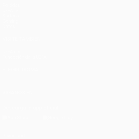
Partidos
UEFA.tv
Sorteos
Gaming
Datos
VISITE TAMBIÉN
UEFA.com
Fundación de la UEFA
ELEGIR IDIOMA
Español
English
Français
Deutsch
Русский
Español
Italia
SÍGANOS EN
Descarga la app oficial
Privacidad