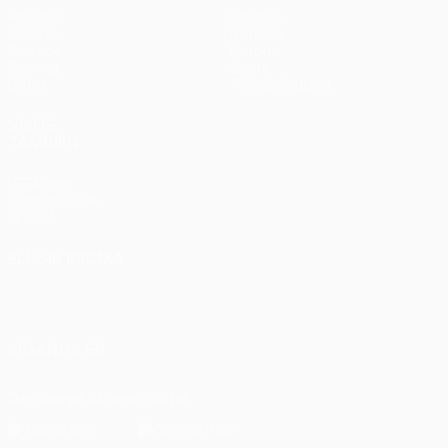
Partidos
Equipos
UEFA.tv
Noticias
Sorteos
Historia
Gaming
Sobre
Datos
Tienda (clubes)
VISITE
TAMBIÉN
UEFA.com
Fundación de
la UEFA
ELEGIR IDIOMA
Español
English
Français
Deutsch
Русский
Español
Italiano
Português
SÍGANOS EN
Descarga la app oficial