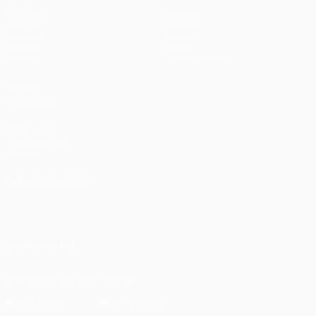
Partidos
Equipos
UEFA.tv
Noticias
Sorteos
Historia
Gaming
Sobre
Datos
Tienda (clubes)
VISITE
TAMBIÉN
UEFA.com
Fundación de
la UEFA
ELEGIR IDIOMA
Español
English
Français
Deutsch
Русский
Español
Italiano
Português
SÍGANOS EN
Descarga la app oficial