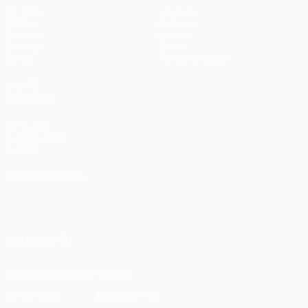
Partidos
Equipos
UEFA.tv
Noticias
Sorteos
Historia
Gaming
Sobre
Datos
Tienda (clubes)
VISITE
TAMBIÉN
UEFA.com
Fundación de
la UEFA
ELEGIR IDIOMA
Español
English
Français
Deutsch
Русский
Español
Italiano
Português
SÍGANOS EN
Descarga la app oficial