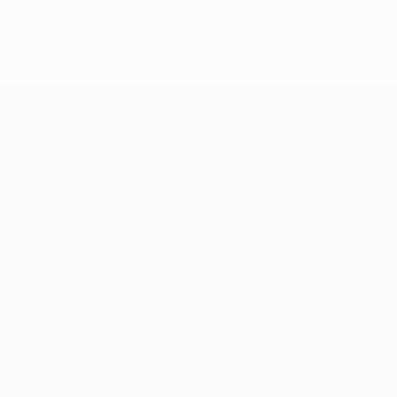
UEFA Europa League
Partidos
Equipos
UEFA.tv
Noticias
Sorteos
Historia
Gaming
Sobre
Datos
Tienda (clubes)
VISITE
TAMBIÉN
UEFA.com
Fundación de
la UEFA