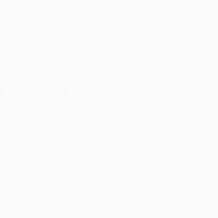
ELEGIR IDIOMA
Español
English
Français
Deutsch
Русский
Español
Italiano
Português
SÍGANOS EN
Descarga la app oficial
Privacidad
Términos y condiciones
Política de cookies
Ajustes de privacidad
© 1998-2026 UEFA. Todos los derechos reservados
La palabra UEFA, el logo de la UEFA y todas las marcas