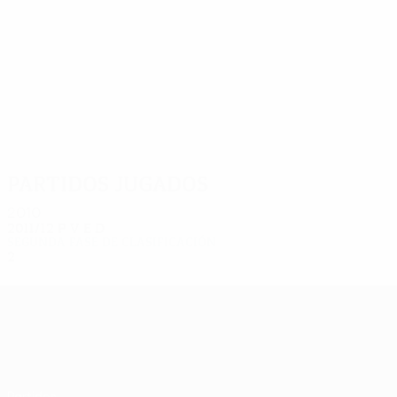
2
2
Nakonechniy
Sepiashvili
Partidos jugados
2010
2011/12
P
V
E
D
Segunda fase de clasificación
2
1
0
1
UEFA Europa League