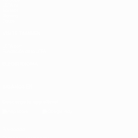
Partidos
UEFA.tv
Sorteos
Gaming
Datos
VISITE TAMBIÉN
UEFA.com
Fundación de la UEFA
ELEGIR IDIOMA
Español
English
Français
Deutsch
Русский
Español
Italia
SÍGANOS EN
Descarga la app oficial
Privacidad