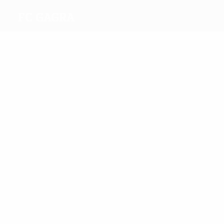
FC Gagra
Máximos
goleadores
1
1
Tkeshelashvili
Gabedava
Más
partidos