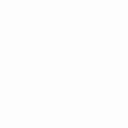
Equipos
Noticias
Historia
Sobre
Tienda (clubes)
no
Português