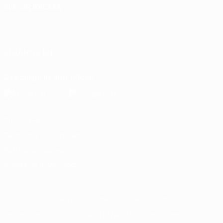
ELEGIR IDIOMA
Español
English
Français
Deutsch
Русский
Español
Italiano
Português
SÍGANOS EN
Descarga la app oficial
Privacidad
Términos y condiciones
Política de cookies
Ajustes de privacidad
© 1998-2026 UEFA. Todos los derechos reservados
La palabra UEFA, el logo de la UEFA y todas las marcas