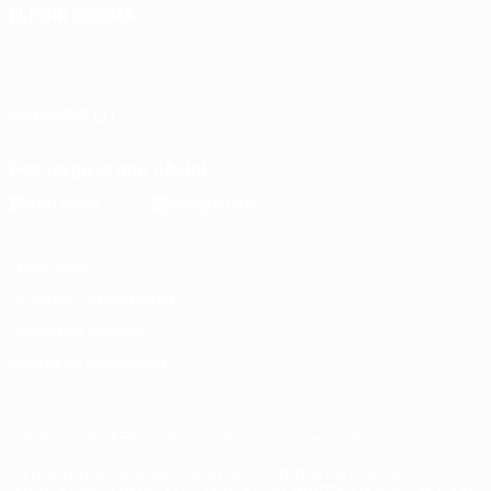
ELEGIR IDIOMA
Español
English
Français
Deutsch
Русский
Español
Italiano
Português
SÍGANOS EN
Descarga la app oficial
Privacidad
Términos y condiciones
Política de cookies
Ajustes de privacidad
© 1998-2026 UEFA. Todos los derechos reservados
La palabra UEFA, el logo de la UEFA y todas las marcas