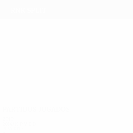
RNK Split
Máximos
goleadores
2
2
1
1
1
1
Bilić
Čop
Vidić
Rog
Belle
Vojnović
Más
partidos
10
10
8
8
8
8
Vuković
Erceg
Bilić
Vidović
Bagarić
Galović
Partidos jugados
2010
2014/15
P
V
E
D
Play-offs