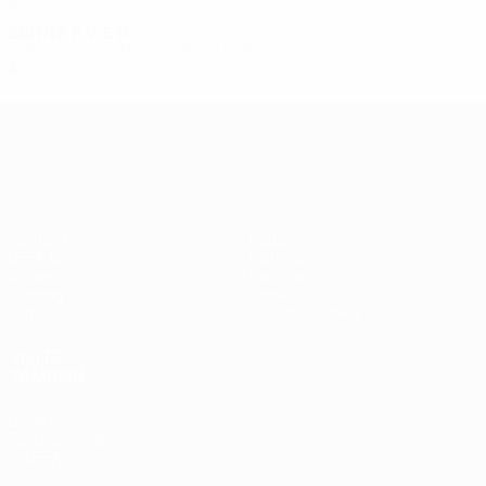
8
3
4
1
2011/12
P
V
E
D
Tercera fase de clasificación
4
2
1
1
UEFA Europa League
Partidos
Equipos
UEFA.tv
Noticias
Sorteos
Historia
Gaming
Sobre
Datos
Tienda (clubes)
VISITE
TAMBIÉN
UEFA.com
Fundación de
la UEFA