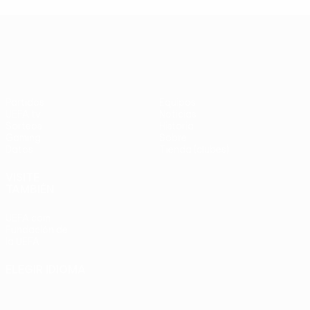
UEFA Europa League
Partidos
Equipos
UEFA.tv
Noticias
Sorteos
Historia
Gaming
Sobre
Datos
Tienda (clubes)
VISITE
TAMBIÉN
UEFA.com
Fundación de
la UEFA
ELEGIR IDIOMA
Español
English
Français
Deutsch
Русский
Español
Italiano
Português