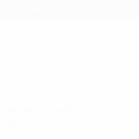
FC Saxan
Máximos
goleadores
Bamba
Dao
Ne
Lorne
Kouadja
Popovici
Más
partidos
2
2
2
2
2
2
Bamba
Dao
Ne
Fofana
Kouadja
Popovici
Partidos jugados
2010
2015/16
P
V
E
D
Primera fase de clasificación
2
0
0
2