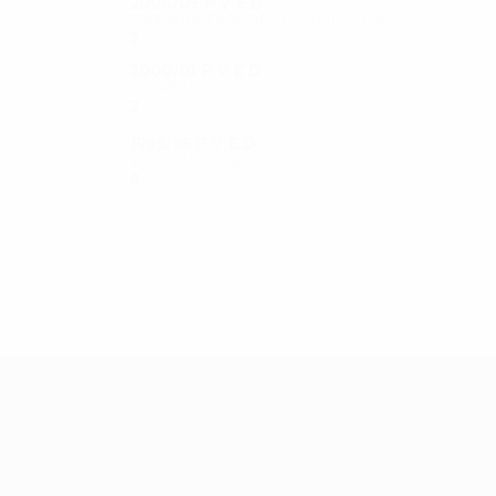
2004/05
P
V
E
D
Segunda fase de clasificación
2
0
2
0
2000/01
P
V
E
D
Primera ronda
2
0
1
1
1995/96
P
V
E
D
Tercera ronda
8
5
2
1