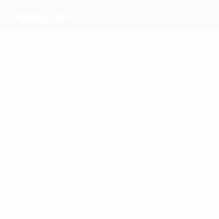
Brøndby IF
Máximos
goleadores
10
10
Wilczek
Pukki
Más
partidos