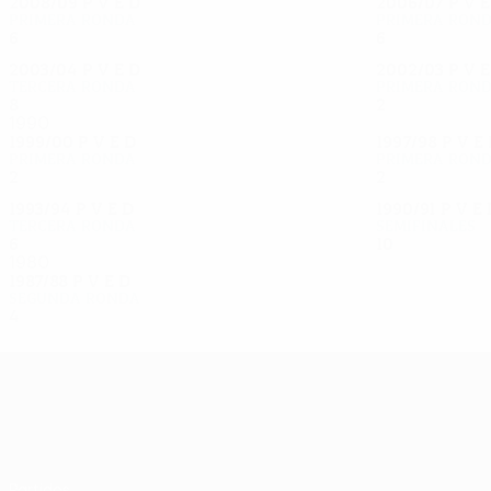
2008/09
P
V
E
D
2006/07
P
V
Primera ronda
Primera ron
6
4
0
2
6
2
3
1
2003/04
P
V
E
D
2002/03
P
V
Tercera ronda
Primera ron
8
4
1
3
2
0
1
1
1990
1999/00
P
V
E
D
1997/98
P
V
E
Primera ronda
Primera ron
2
1
0
1
2
0
0
2
1993/94
P
V
E
D
1990/91
P
V
E
Tercera ronda
Semifinales
6
3
1
2
10
5
3
2
1980
1987/88
P
V
E
D
Segunda ronda
4
2
2
0
UEFA Europa League
Partidos