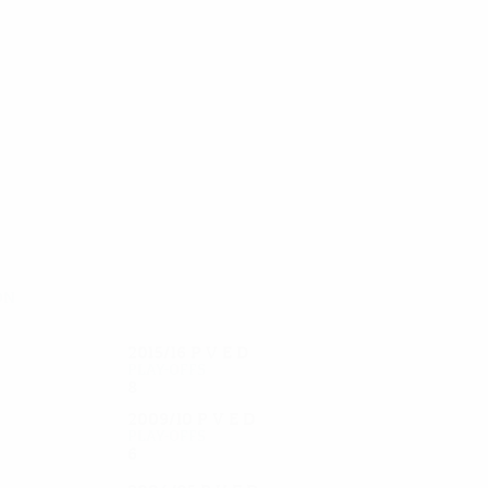
30
29
T. Rasmussen
Bagger
ón
2015/16
P
V
E
D
Play-offs
8
3
4
1
2009/10
P
V
E
D
Play-offs
6
2
2
2