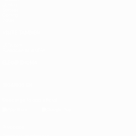
UEFA.tv
Sorteos
Gaming
Datos
VISITE TAMBIÉN
UEFA.com
Fundación de la UEFA
ELEGIR IDIOMA
Español
English
Français
Deutsch
Русский
Español
Italia
SÍGANOS EN
Descarga la app oficial
Privacidad