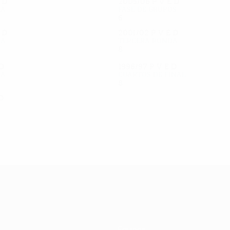
E
D
2005/06
P
V
E
D
da
Fase de grupos
6
2
1
3
E
D
2001/02
P
V
E
D
da
Tercera ronda
8
4
2
2
D
1996/97
P
V
E
D
da
Cuartos de final
8
5
1
2
D
Equipos