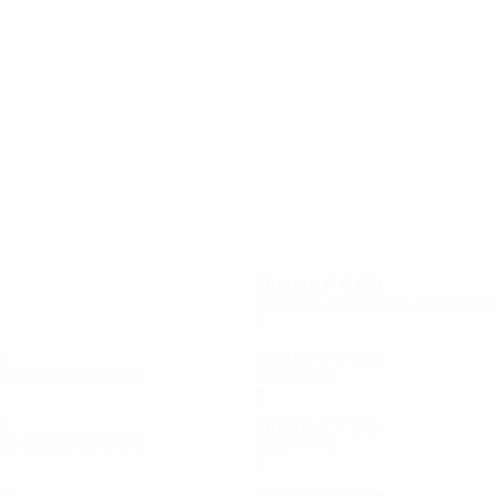
38
36
Krogh
Vilfort
2019/20
P
V
E
D
Tercera fase de clasificaci
6
2
0
4
D
2016/17
P
V
E
D
de clasificación
Play-offs
8
4
2
2
D
2010/11
P
V
E
D
de clasificación
Play-offs
6
4
1
1