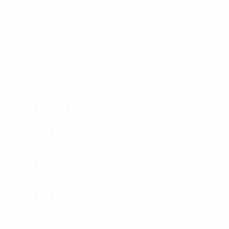
53
46
Nielsen
Daugaard
Partidos jugados
Década de 2020
2021/22
P
V
E
D
Fase de grupos
6
0
2
4
2010
2018/19
P
V
E
D
2017/18
P
V
E
Play-offs
Tercera fase 
4
2
0
2
4
1
1
2
2014/15
P
V
E
D
2011/12
P
V
E
Tercera fase de clasificación
Tercera fase 
2
0
0
2
2
1
0
1
2000