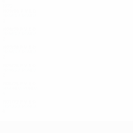
6
2
2
2
1970
1979/80
P
V
E
D
Primera ronda
2
0
0
2
1978/79
P
V
E
D
Primera ronda
2
1
0
1
1977/78
P
V
E
D
Primera ronda
2
1
0
1
1975/76
P
V
E
D
Primera ronda
2
1
0
1
1974/75
P
V
E
D
Segunda ronda
4
1
1
2
1971/72
P
V
E
D
Tercera ronda
6
0
2
2
UEFA Europa League