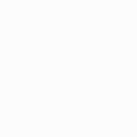
Partidos
Equipos
UEFA.tv
Noticias
Sorteos
Historia
Gaming
Sobre
Datos
Tienda (clubes)
VISITE
TAMBIÉN
UEFA.com
Fundación de
la UEFA
ELEGIR IDIOMA
Español
English
Français
Deutsch
Русский
Español
Italiano
Português
SÍGANOS EN