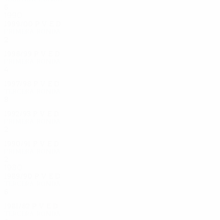
6
3
1
2
1990
1999/00
P
V
E
D
Primera ronda
2
0
0
2
1998/99
P
V
E
D
Primera ronda
4
1
1
2
1997/98
P
V
E
D
Tercera ronda
8
3
1
4
1992/93
P
V
E
D
Primera ronda
2
1
0
1
1990/91
P
V
E
D
Primera ronda
2
1
0
1
1980
1989/90
P
V
E
D
Tercera ronda
6
4
0
2
1981/82
P
V
E
D
Tercera ronda