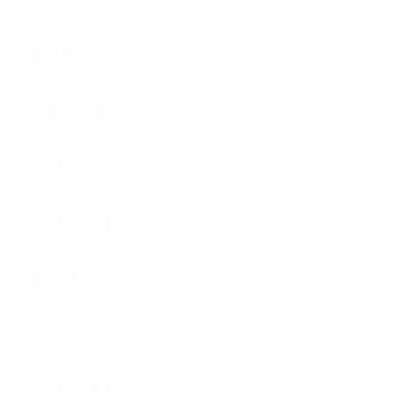
Fase de grupos
10
4
4
2
2012/13
P
V
E
D
Fase de grupos
10
3
0
7
2010/11
P
V
E
D
Fase de grupos
12
5
2
5
2009/10
P
V
E
D
Fase de grupos
12
5
3
4
2000
2007/08
P
V
E
D
Primera ronda
4
2
1
1
2004/05
P
V
E
D
Primera ronda
4
1
1
2
2001/02
P
V
E
D
Segunda ronda
6
3
1
2
2000/01
P
V
E
D
Segunda ronda