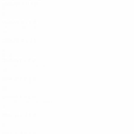
2024/25
P
V
E
D
Play-offs
6
4
1
1
2021/22
P
V
E
D
Fase de grupos
10
5
0
5
2020/21
P
V
E
D
Fase de grupos
6
2
1
3
2010
2018/19
P
V
E
D
Dieciseisavos de final
12
5
1
6
2016/17
P
V
E
D
Fase de grupos
10
3
4
3
2015/16
P
V
E
D
Dieciseisavos de final
8
5
0
3
2014/15
P
V
E
D
Play-offs
2
0
1
1
2013/14
P
V
E
D