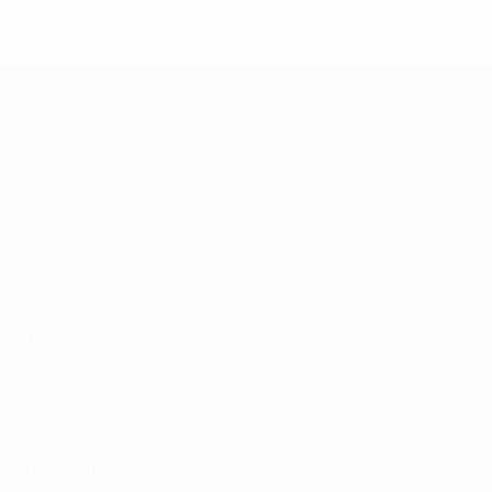
Primera fase de clasificación
2
0
2
0
UEFA Europa League
Partidos
Equipos
UEFA.tv
Noticias
Sorteos
Historia
Gaming
Sobre
Datos
Tienda (clubes)
VISITE
TAMBIÉN
UEFA.com
Fundación de
la UEFA
ELEGIR IDIOMA