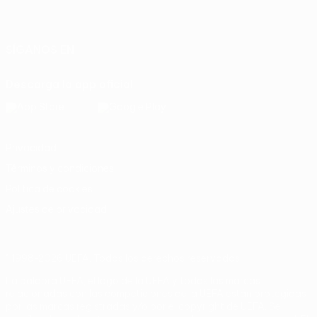
Español
English
Français
Deutsch
Русский
Español
Italiano
Português
SÍGANOS EN
Descarga la app oficial
Privacidad
Términos y condiciones
Política de cookies
Ajustes de privacidad
© 1998-2026 UEFA. Todos los derechos reservados
La palabra UEFA, el logo de la UEFA y todas las marcas
relacionadas con las competiciones de la UEFA están protegidas
por las marcas registradas y/o por el copyright de UEFA. Se