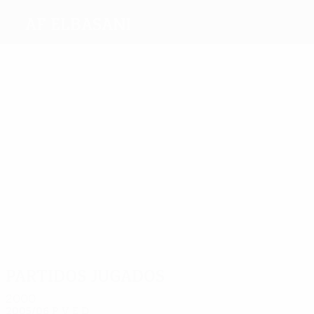
AF Elbasani
Máximos
goleadores
1
Çapja
Dallku
E.
Memelli
Merxha
Klevis
Dalipi
Dalipi
Más
partidos
2
2
2
2
2
2
E. Dalipi
Merxha
Kaçi
Belisha
Teli
Klevis
Dalipi
Partidos jugados
2000
2005/06
P
V
E
D