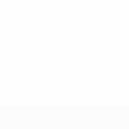
Fase liga
12
5
2
5
2024/25
P
V
E
D
Octavos de final
14
7
3
4
2020/21
P
V
E
D
Tercera fase de clasificación
3
1
1
1
2019/20
P
V
E
D
Play-offs
8
4
2
2
2010
2018/19
P
V
E
D
Play-offs
6
4
1
1
2017/18
P
V
E
D
Dieciseisavos de final
8
4
1
3
UEFA Europa League