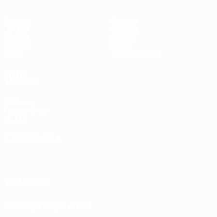
Partidos
Equipos
UEFA.tv
Noticias
Sorteos
Historia
Gaming
Sobre
Datos
Tienda (clubes)
VISITE
TAMBIÉN
UEFA.com
Fundación de
la UEFA
ELEGIR IDIOMA
Español
English
Français
Deutsch
Русский
Español
Italiano
Português
SÍGANOS EN
Descarga la app oficial