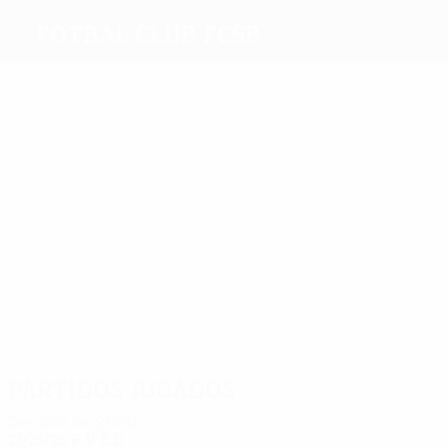
Fotbal Club FCSB
Máximos
goleadores
9
8
8
8
9
12
Stancu
Dică
Olaru
Bîrligea
Gnohéré
Rusescu
Más
partidos
31
43
35
35
35
Rădoi
Tănase
C.
Nicoliţă
Ghionea
34
Tănase
Latovlevici
Partidos jugados
Década de 2020
2025/26
P
V
E
D