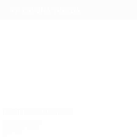
FK Crvena Zvezda
Máximos
goleadores
12
12
10
8
8
10
Žigić
Savić
Katai
Boakye
Kanga
Filipović
Más
partidos
36
34
31
30
29
28
Borjan
Kanga
Katai
S. Srnić
Rodić
Ivanić
Partidos jugados
Década de 2020
2025/26
P
V
E
D
Play-off
10
5
2
3