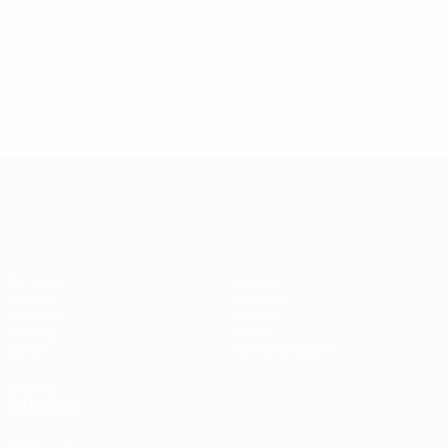
6
3
0
3
1975/76
P
V
E
D
Segunda ronda
4
1
2
1
1972/73
P
V
E
D
Tercera ronda
6
4
0
2
UEFA Europa League
Partidos
Equipos
UEFA.tv
Noticias
Sorteos
Historia
Gaming
Sobre
Datos
Tienda (clubes)
VISITE
TAMBIÉN