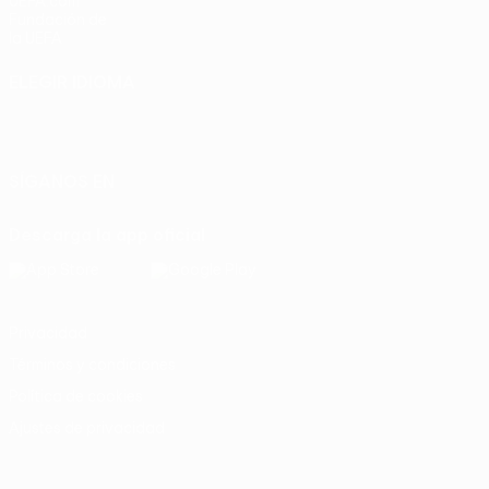
UEFA.com
Fundación de
la UEFA
ELEGIR IDIOMA
Español
English
Français
Deutsch
Русский
Español
Italiano
Português
SÍGANOS EN
Descarga la app oficial
Privacidad
Términos y condiciones
Política de cookies
Ajustes de privacidad