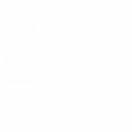
2022/23
P
V
E
D
Fase de grupos
6
2
0
4
2021/22
P
V
E
D
Octavos de final
10
6
2
2
2020/21
P
V
E
D
Dieciseisavos de final
9
4
4
1
2010
2017/18
P
V
E
D
Dieciseisavos de final
16
7
6
3
2016/17
P
V
E
D
Play-offs
2
0
1
1
2015/16
P
V
E
D
Primera fase de clasificación
2
0
0
2
2013/14
P
V
E
D
Tercera fase de clasificación
4
1
2
1