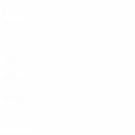
2012/13
P
V
E
D
Play-offs
6
1
4
1
2011/12
P
V
E
D
Play-offs
4
2
0
2
2010/11
P
V
E
D
Tercera fase de clasificación
2
0
1
1
2009/10
P
V
E
D
Play-offs
6
4
0
2
2000
2008/09
P
V
E
D
Segunda fase de clasificación
2
0
2
0
2007/08
P
V
E
D
Fase de grupos
6
2
0
4
2006/07
P
V
E
D
Primera ronda
2
0
0
2
2005/06
P
V
E
D