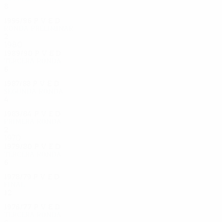
8
5
1
2
1995/96
P
V
E
D
Ronda preliminar
2
0
1
1
1980
1989/90
P
V
E
D
Tercera ronda
6
4
1
1
1987/88
P
V
E
D
Segunda ronda
4
2
1
1
1983/84
P
V
E
D
Primera ronda
2
0
0
2
1970
1979/80
P
V
E
D
Tercera ronda
6
4
1
1
1978/79
P
V
E
D
Final
12
5
4
3
1976/77
P
V
E
D
Tercera ronda