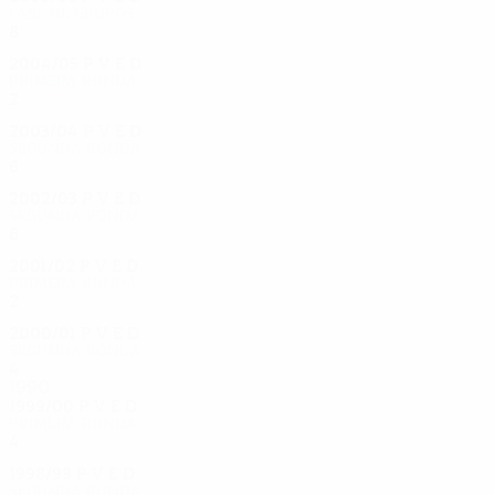
Fase de grupos
8
3
3
2
2004/05
P
V
E
D
Primera ronda
2
0
0
2
2003/04
P
V
E
D
Segunda ronda
6
3
2
1
2002/03
P
V
E
D
Segunda ronda
6
3
2
1
2001/02
P
V
E
D
Primera ronda
2
0
1
1
2000/01
P
V
E
D
Segunda ronda
4
2
1
1
1990
1999/00
P
V
E
D
Primera ronda
4
2
1
1
1998/99
P
V
E
D
Segunda ronda