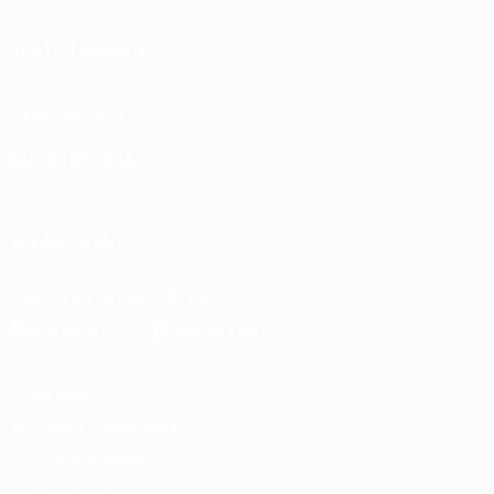
Datos
VISITE TAMBIÉN
UEFA.com
Fundación de la UEFA
ELEGIR IDIOMA
Español
English
Français
Deutsch
Русский
Español
Italia
SÍGANOS EN
Descarga la app oficial
Privacidad
Términos y condiciones
Política de cookies
Ajustes de privacidad