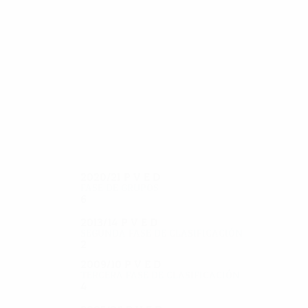
17
17
Giorgallides
E. Charalambous
2020/21
P
V
E
D
Fase de grupos
6
1
1
4
2013/14
P
V
E
D
Segunda fase de clasificación
2
0
1
1
2009/10
P
V
E
D
Tercera fase de clasificación
4
2
1
1