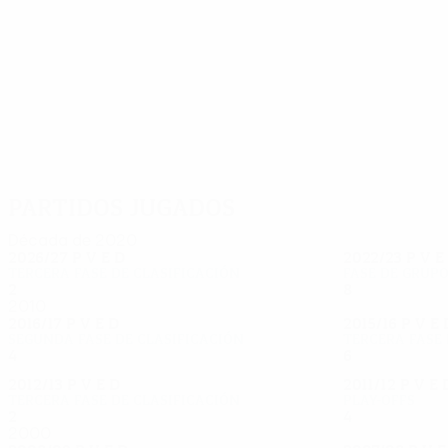
30
20
Kaiafas
Nicolaos Georgiou
Partidos jugados
Década de 2020
2026/27
P
V
E
D
2022/23
P
V
E
Tercera fase de clasificación
Fase de grup
2
0
0
0
8
2
0
6
2010
2016/17
P
V
E
D
2015/16
P
V
E
Segunda fase de clasificación
Tercera fase 
4
3
0
1
6
2
3
1
2012/13
P
V
E
D
2011/12
P
V
E
Tercera fase de clasificación
Play-offs
2
0
2
0
4
2
0
2
2000