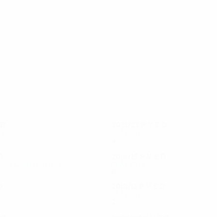
19
18
Ioakim
Margaça
D
2021/22
P
V
E
D
os
Play-offs
4
2
2
0
D
2014/15
P
V
E
D
de clasificación
Play-offs
6
3
2
1
D
2010/11
P
V
E
D
Play-offs
2
0
1
1