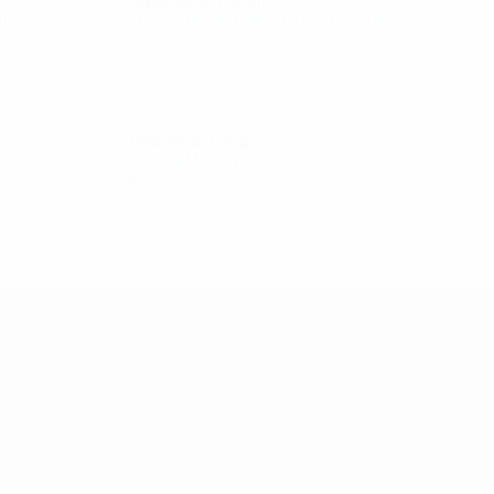
2005/06
P
V
E
D
ión
Segunda fase de clasificación
4
3
0
1
1990/91
P
V
E
D
Segunda ronda
4
1
1
2