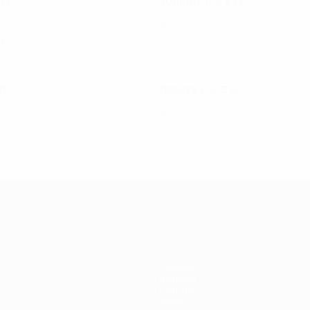
E
D
2006/07
P
V
E
D
 de clasificación
Segunda fase de clasificac
4
1
2
1
E
D
ficación
D
1995/96
P
V
E
D
 de clasificación
Primera ronda
4
2
0
2
Equipos
Noticias
Historia
Sobre