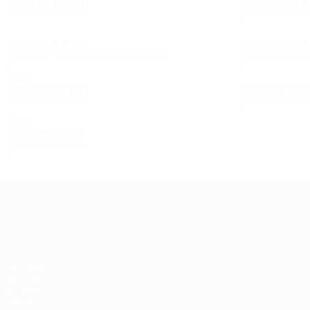
2008/09
P
V
E
D
2007/08
P
V
Primera ronda
Segunda fase
6
2
1
2
4
2
1
1
2004/05
P
V
E
D
2000/01
P
V
Segunda fase de clasificación
Fase de clasi
4
2
1
1
2
0
1
1
1990
1999/00
P
V
E
D
1998/99
P
V
E
Primera ronda
Segunda fase
4
2
0
2
4
2
0
2
1980
1986/87
P
V
E
D
Primera ronda
2
0
1
1
UEFA Europa League
Partidos
UEFA.tv
Sorteos
Gaming