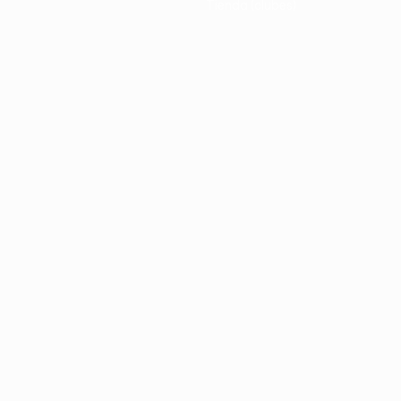
Tienda (clubes)
no
Português