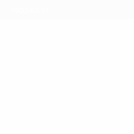
Omonia FC
Máximos
goleadores
7
5
Rauffmann
Kaiafas
Más
partidos