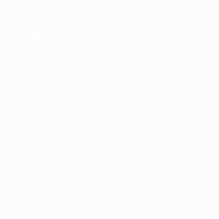
UEFA.com
Fundación de
la UEFA
ELEGIR IDIOMA
Español
English
Français
Deutsch
Русский
Español
Italiano
Português
SÍGANOS EN
Descarga la app oficial
Privacidad
Términos y condiciones
Política de cookies
Ajustes de privacidad