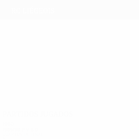
RC Liégeois
Máximos
goleadores
7
4
4
3
3
3
Ernes
Varga
de Sart
Veyt
Boffin
Malbasa
Más
partidos
18
17
17
15
14
13
Ernes
Wegria
de Sart
Giusto
Habrant
Houben
Partidos jugados
1980
1989/90
P
V
E
D
Cuartos de final