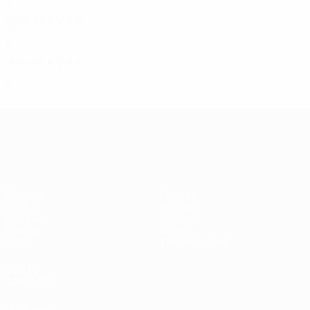
8
5
1
2
1988/89
P
V
E
D
Tercera ronda
6
3
1
2
1985/86
P
V
E
D
Segunda ronda
4
2
0
2
UEFA Europa League
Partidos
Equipos
UEFA.tv
Noticias
Sorteos
Historia
Gaming
Sobre
Datos
Tienda (clubes)
VISITE
TAMBIÉN