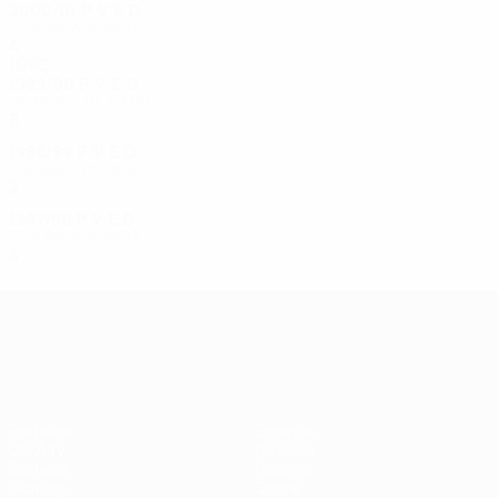
2000/01
P
V
E
D
Segunda ronda
4
3
0
1
1990
1999/00
P
V
E
D
Octavos de final
8
5
1
2
1998/99
P
V
E
D
Primera ronda
2
0
1
1
1997/98
P
V
E
D
Segunda ronda
4
2
0
2
UEFA Europa League
Partidos
Equipos
UEFA.tv
Noticias
Sorteos
Historia
Gaming
Sobre