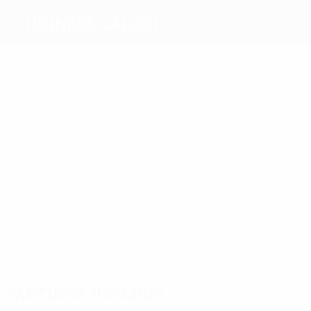
Udinese Calcio
Máximos
goleadores
3
3
13
2
Sosa
Floro
Di
Lazzar
3
Flores
Natale
8
Margiotta
Quagliarella
Más
partidos
25
19
19
27
23
Di
Pinzi
Danilo
Domizzi
Bertotto
Natale
20
Handanovič
Partidos jugados