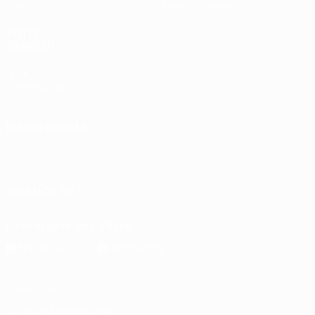
Datos
Tienda (clubes)
VISITE
TAMBIÉN
UEFA.com
Fundación de
la UEFA
ELEGIR IDIOMA
Español
English
Français
Deutsch
Русский
Español
Italiano
Português
SÍGANOS EN
Descarga la app oficial
Privacidad
Términos y condiciones