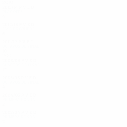
2010
2013/14
P
V
E
D
Play-offs
4
2
1
1
2012/13
P
V
E
D
Fase de grupos
6
1
1
4
2011/12
P
V
E
D
Octavos de final
10
4
4
2
2000
2008/09
P
V
E
D
Cuartos de final
12
6
3
3
2005/06
P
V
E
D
Octavos de final
4
1
1
2
2004/05
P
V
E
D
Primera ronda
2
1
0
1
2003/04
P
V
E
D
Primera ronda
2
1
0
1