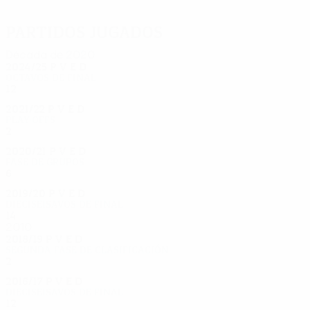
Gudmundsson
Partidos jugados
Década de 2020
2024/25
P
V
E
D
Octavos de final
12
5
3
4
2021/22
P
V
E
D
Play-offs
2
1
0
1
2020/21
P
V
E
D
Fase de grupos
6
2
2
2
2019/20
P
V
E
D
Dieciseisavos de final
14
5
7
2
2010
2018/19
P
V
E
D
Segunda fase de clasificación
2
1
0
1
2016/17
P
V
E
D
Dieciseisavos de final
12
5
3
4