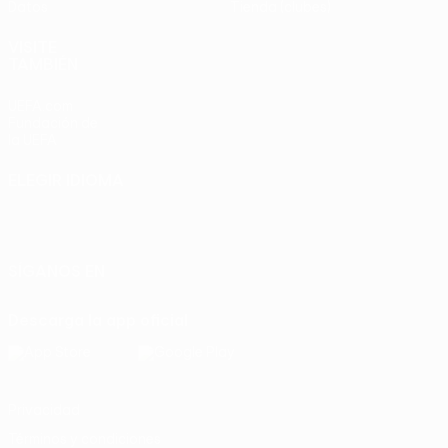
Datos
Tienda (clubes)
VISITE
TAMBIÉN
UEFA.com
Fundación de
la UEFA
ELEGIR IDIOMA
Español
English
Français
Deutsch
Русский
Español
Italiano
Português
SÍGANOS EN
Descarga la app oficial
Privacidad
Términos y condiciones