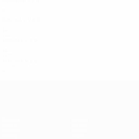
2005/06
P
V
E
D
Dieciseisavos de final
8
5
1
2
2004/05
P
V
E
D
Semifinales
14
10
2
2
1980
1980/81
P
V
E
D
Final
12
7
3
2
1970
1977/78
P
V
E
D
Segunda ronda
4
2
2
0
UEFA Europa League
Partidos
Equipos
UEFA.tv
Noticias
Sorteos
Historia
Gaming
Sobre