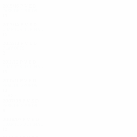
2015/16
P
V
E
D
Fase de grupos
10
4
1
5
2013/14
P
V
E
D
Cuartos de final
14
6
5
3
2012/13
P
V
E
D
Play-offs
2
0
0
2
2011/12
P
V
E
D
Cuartos de final
16
7
6
3
2010/11
P
V
E
D
Fase de grupos
10
4
1
5
2000
2007/08
P
V
E
D
Fase de grupos
6
2
2
2
2006/07
P
V
E
D
Cuartos de final
12
5
5
2