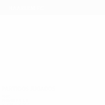
Haarlem FC
Máximos
goleadores
2
1
1
1
van
1
Kleton
Huyg
Haar
Keur
Leen
Böckling
Más
partidos
4
4
4
4
4
4
Verkaik
Kleton
Balm
Leijsner
Böckling
Masefield
Partidos jugados
1980
1982/83
P
V
E
D
Segunda ronda