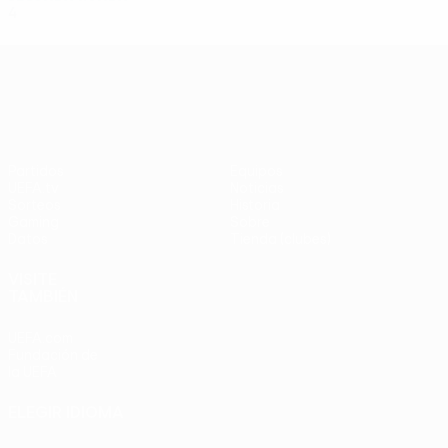
4
1
1
2
UEFA Europa League
Partidos
Equipos
UEFA.tv
Noticias
Sorteos
Historia
Gaming
Sobre
Datos
Tienda (clubes)
VISITE
TAMBIÉN
UEFA.com
Fundación de
la UEFA
ELEGIR IDIOMA
Español
English
Français
Deutsch
Русский
Español