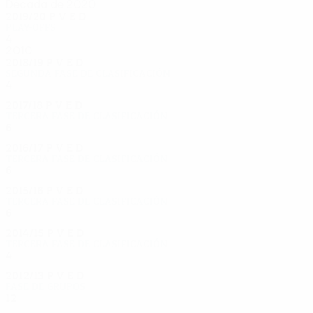
Década de 2020
2019/20
P
V
E
D
Play-offs
4
1
1
2
2010
2018/19
P
V
E
D
Segunda fase de clasificación
4
1
1
2
2017/18
P
V
E
D
Tercera fase de clasificación
6
2
3
1
2016/17
P
V
E
D
Tercera fase de clasificación
6
4
0
2
2015/16
P
V
E
D
Tercera fase de clasificación
6
3
1
2
2014/15
P
V
E
D
Tercera fase de clasificación
4
1
1
2
2012/13
P
V
E
D
Fase de grupos
12
4
2
6