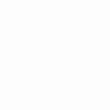
2010/11
P
V
E
D
Play-offs
2
0
1
1
2000
2007/08
P
V
E
D
Primera ronda
6
3
1
2
2003/04
P
V
E
D
Primera ronda
4
1
1
2
2002/03
P
V
E
D
Primera ronda
4
2
1
1
2000/01
P
V
E
D
Primera ronda
4
2
1
1
1990
1994/95
P
V
E
D
Segunda ronda
6
2
2
2
1980
1987/88
P
V
E
D
Primera ronda
2
0
1
1