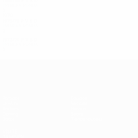
1984/85
P
V
E
D
Primera ronda
2
1
0
1
1970
1975/76
P
V
E
D
Primera ronda
2
0
1
1
1973/74
P
V
E
D
Primera ronda
2
0
1
1
UEFA Europa League
Partidos
Equipos
UEFA.tv
Noticias
Sorteos
Historia
Gaming
Sobre
Datos
Tienda (clubes)
VISITE
TAMBIÉN