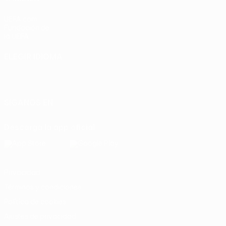
UEFA.com
Fundación de
la UEFA
ELEGIR IDIOMA
Español
English
Français
Deutsch
Русский
Español
Italiano
Português
SÍGANOS EN
Descarga la app oficial
Privacidad
Términos y condiciones
Política de cookies
Ajustes de privacidad