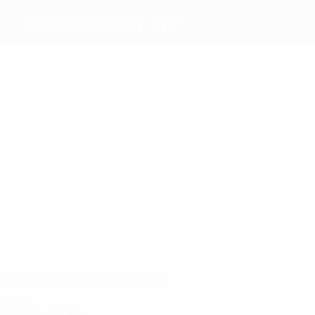
Swansea City AFC
Máximos
goleadores
5
4
1
2
2
Bony
Michu
Lamah
3
Pozuelo
de
Routledge
Guzmán
Más
partidos
11
11
10
9
9
11
Pozuelo
Bony
Chico
Cañas
Rangel
de
Guzmán
Partidos jugados
2010