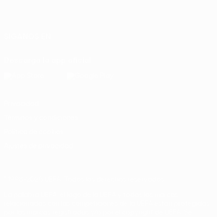
Español
English
Français
Deutsch
Русский
Español
Italiano
Português
SÍGANOS EN
Descarga la app oficial
Privacidad
Términos y condiciones
Política de cookies
Ajustes de privacidad
© 1998-2026 UEFA. Todos los derechos reservados
La palabra UEFA, el logo de la UEFA y todas las marcas
relacionadas con las competiciones de la UEFA están protegidas
por las marcas registradas y/o por el copyright de UEFA. Se