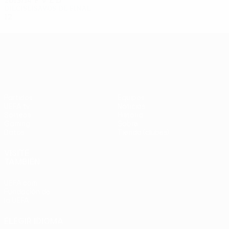
2013/14
P
V
E
D
Dieciseisavos de final
12
4
4
4
UEFA Europa League
Partidos
Equipos
UEFA.tv
Noticias
Sorteos
Historia
Gaming
Sobre
Datos
Tienda (clubes)
VISITE
TAMBIÉN
UEFA.com
Fundación de
la UEFA
ELEGIR IDIOMA