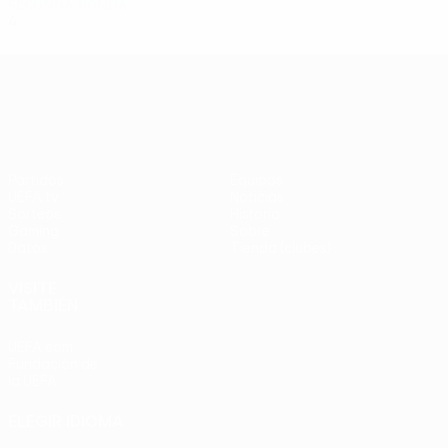
Segunda ronda
4
1
2
1
UEFA Europa League
Partidos
Equipos
UEFA.tv
Noticias
Sorteos
Historia
Gaming
Sobre
Datos
Tienda (clubes)
VISITE
TAMBIÉN
UEFA.com
Fundación de
la UEFA
ELEGIR IDIOMA
Español
English
Français
Deutsch
Русский
Español