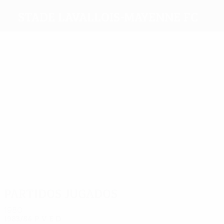
Stade Lavallois-Mayenne FC
Máximos
goleadores
1
1
1
Felci
Souto
Miton
Sene
1
Stefanini
Thordarsson
Más
partidos
4
4
4
4
4
4
Jank
Souto
Rabier
Goudet
Sorin
Stefanini
Partidos jugados
1980
1983/84
P
V
E
D