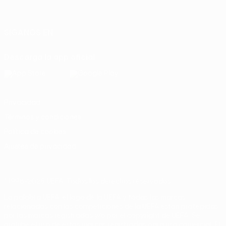
Italiano
Português
SÍGANOS EN
Descarga la app oficial
Privacidad
Términos y condiciones
Política de cookies
Ajustes de privacidad
© 1998-2026 UEFA. Todos los derechos reservados
La palabra UEFA, el logo de la UEFA y todas las marcas
relacionadas con las competiciones de la UEFA están protegidas
por las marcas registradas y/o por el copyright de UEFA. Se
prohíbe el uso de estas marcas registradas para uso comercial. El