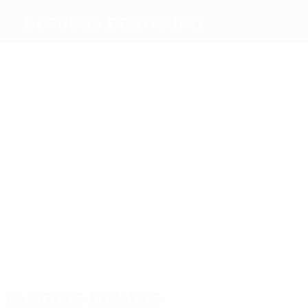
Borussia Dortmund
Máximos
goleadores
10
9
9
Mill
Zorc
Reus
9
7
Chapuisat
11
Mkhitarya
Aubameyang
Más
partidos
35
30
37
Zorc
Klos
25
Reuter
26
Schmidt
27
Schmelzer
Weidenfeller
Partidos jugados