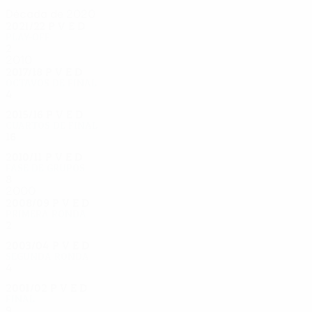
Década de 2020
2021/22
P
V
E
D
Play-off
2
0
1
1
2010
2017/18
P
V
E
D
Octavos de final
4
1
2
1
2015/16
P
V
E
D
Cuartos de final
16
11
2
3
2010/11
P
V
E
D
Fase de grupos
8
4
3
1
2000
2008/09
P
V
E
D
Primera ronda
2
0
1
1
2003/04
P
V
E
D
Segunda ronda
4
2
1
1
2001/02
P
V
E
D
Final
9
4
3
2