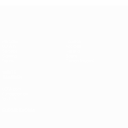
UEFA Europa League
Partidos
Equipos
UEFA.tv
Noticias
Sorteos
Historia
Gaming
Sobre
Datos
Tienda (clubes)
VISITE
TAMBIÉN
UEFA.com
Fundación de
la UEFA
ELEGIR IDIOMA
Español
English
Français
Deutsch
Русский
Español
Italiano
Português