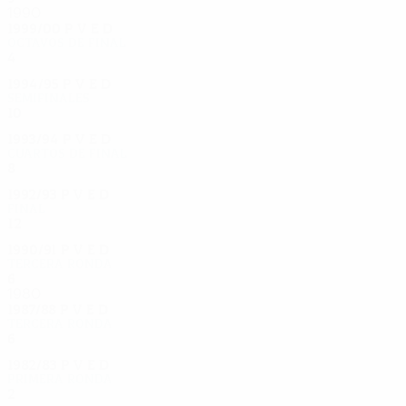
1990
1999/00
P
V
E
D
Octavos de final
4
0
2
2
1994/95
P
V
E
D
Semifinales
10
5
1
4
1993/94
P
V
E
D
Cuartos de final
8
4
3
1
1992/93
P
V
E
D
Final
12
7
1
4
1990/91
P
V
E
D
Tercera ronda
6
5
0
1
1980
1987/88
P
V
E
D
Tercera ronda
6
3
0
3
1982/83
P
V
E
D
Primera ronda
2
0
1
1