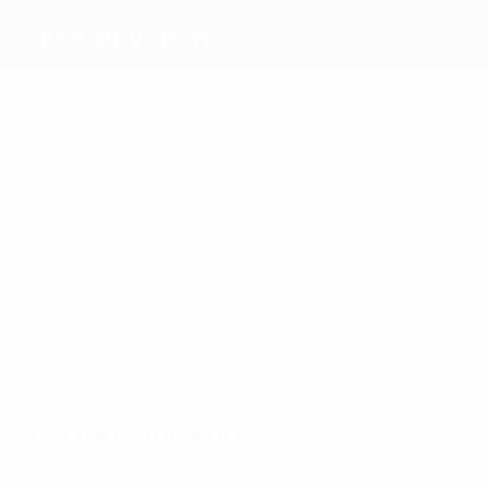
KSK Beveren
Máximos
goleadores
2
2
Né
2
5
3
Albert
Theunis
Martens
6
Romaric
Fairclough
Más
partidos
11
10
10
10
9
Pfaff
Maes
Kusto
Theunis
Lodders
10
Fairclough
Partidos jugados
2000