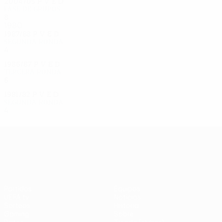
2004/05
P
V
E
D
Fase de grupos
8
3
1
4
1980
1987/88
P
V
E
D
Segunda ronda
4
1
1
2
1986/87
P
V
E
D
Tercera ronda
6
2
1
3
1981/82
P
V
E
D
Segunda ronda
4
3
0
1
UEFA Europa League
Partidos
Equipos
UEFA.tv
Noticias
Sorteos
Historia
Gaming
Sobre