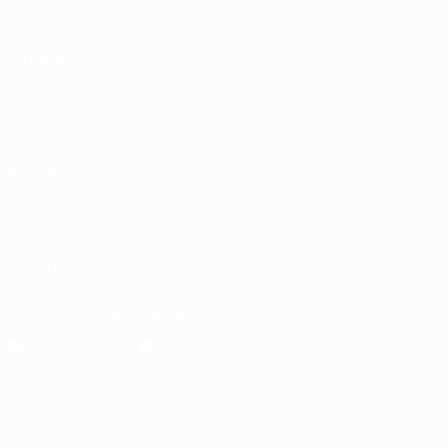
Datos
Tienda (clubes)
VISITE
TAMBIÉN
UEFA.com
Fundación de
la UEFA
ELEGIR IDIOMA
Español
English
Français
Deutsch
Русский
Español
Italiano
Português
SÍGANOS EN
Descarga la app oficial
Privacidad
Términos y condiciones