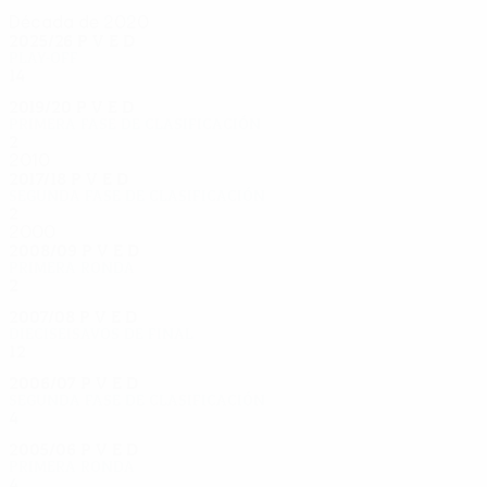
Década de 2020
2025/26
P
V
E
D
Play-off
14
5
3
6
2019/20
P
V
E
D
Primera fase de clasificación
2
0
1
1
2010
2017/18
P
V
E
D
Segunda fase de clasificación
2
1
0
1
2000
2008/09
P
V
E
D
Primera ronda
2
1
1
0
2007/08
P
V
E
D
Dieciseisavos de final
12
6
1
5
2006/07
P
V
E
D
Segunda fase de clasificación
4
2
2
0
2005/06
P
V
E
D
Primera ronda
4
1
1
2