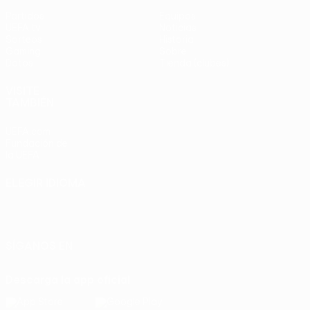
Partidos
Equipos
UEFA.tv
Noticias
Sorteos
Historia
Gaming
Sobre
Datos
Tienda (clubes)
VISITE
TAMBIÉN
UEFA.com
Fundación de
la UEFA
ELEGIR IDIOMA
Español
English
Français
Deutsch
Русский
Español
Italiano
Português
SÍGANOS EN
Descarga la app oficial