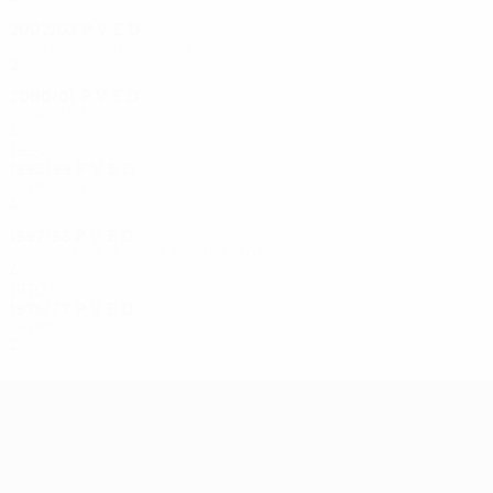
2002/03
P
V
E
D
Fase de clasificación
2
0
0
2
2000/01
P
V
E
D
Primera ronda
4
1
2
1
1990
1998/99
P
V
E
D
Primera ronda
4
2
1
1
1997/98
P
V
E
D
Segunda fase de clasificación
4
2
0
2
1970
1976/77
P
V
E
D
Primera ronda
2
0
0
2
UEFA Europa League