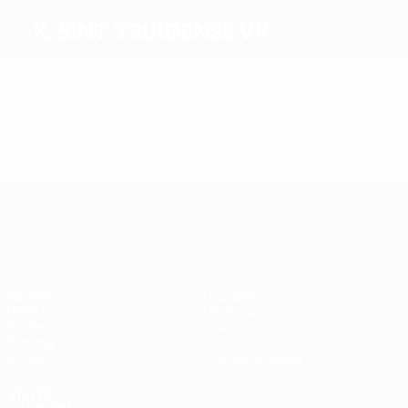
K. Sint-Truidense VV
Máximos goleadores
Más partidos
UEFA Europa League
Partidos
Equipos
UEFA.tv
Noticias
Sorteos
Historia
Gaming
Sobre
Datos
Tienda (clubes)
VISITE