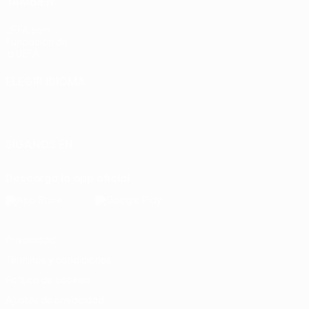
TAMBIÉN
UEFA.com
Fundación de
la UEFA
ELEGIR IDIOMA
Español
English
Français
Deutsch
Русский
Español
Italiano
Português
SÍGANOS EN
Descarga la app oficial
Privacidad
Términos y condiciones
Política de cookies
Ajustes de privacidad