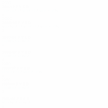
2010
2011/12
P
V
E
D
Tercera fase de clasificación
4
1
3
0
2000
2008/09
P
V
E
D
Segunda fase de clasificación
2
0
1
1
2007/08
P
V
E
D
Primera ronda
4
2
1
1
2006/07
P
V
E
D
Primera ronda
6
3
3
0
1990
1996/97
P
V
E
D
Fase de clasificación
4
1
0
3
1980
1987/88
P
V
E
D
Primera ronda
2
1
0
1
1985/86
P
V
E
D
Segunda ronda
4
1
3
0