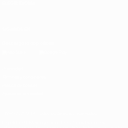
ELEGIR IDIOMA
Español
English
Français
Deutsch
Русский
Español
Italiano
Português
SÍGANOS EN
Descarga la app oficial
Privacidad
Términos y condiciones
Política de cookies
Ajustes de privacidad
© 1998-2026 UEFA. Todos los derechos reservados
La palabra UEFA, el logo de la UEFA y todas las marcas
relacionadas con las competiciones de la UEFA están protegidas