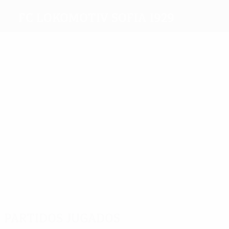
FC Lokomotiv Sofia 1929
Máximos
goleadores
4
4
6
4
Genkov
Dafchev
Mihaylov
Velitchov
3
Karadzhino
Más
partidos
12
11
18
Savić
Koilov
11
Dobrev
11
Dafchev
Velitchov
12
Karadzhinov
Partidos jugados