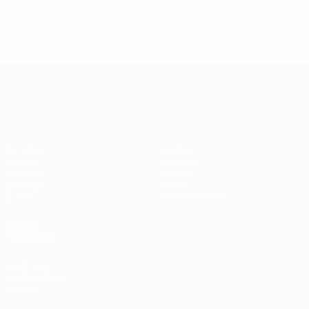
1970
1979/80
P
V
E
D
Cuartos de final
8
3
0
5
UEFA Europa League
Partidos
Equipos
UEFA.tv
Noticias
Sorteos
Historia
Gaming
Sobre
Datos
Tienda (clubes)
VISITE
TAMBIÉN
UEFA.com
Fundación de
la UEFA