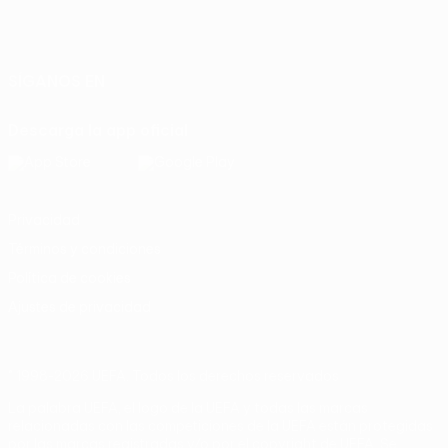
Español
English
Français
Deutsch
Русский
Español
Italiano
Português
SÍGANOS EN
Descarga la app oficial
Privacidad
Términos y condiciones
Política de cookies
Ajustes de privacidad
© 1998-2026 UEFA. Todos los derechos reservados
La palabra UEFA, el logo de la UEFA y todas las marcas
relacionadas con las competiciones de la UEFA están protegidas
por las marcas registradas y/o por el copyright de UEFA. Se