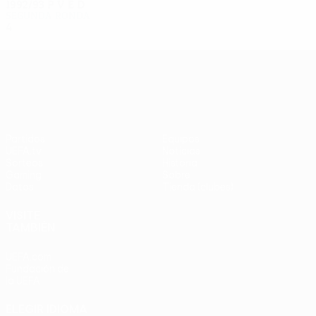
1992/93
P
V
E
D
Segunda ronda
4
2
1
1
UEFA Europa League
Partidos
Equipos
UEFA.tv
Noticias
Sorteos
Historia
Gaming
Sobre
Datos
Tienda (clubes)
VISITE
TAMBIÉN
UEFA.com
Fundación de
la UEFA
ELEGIR IDIOMA