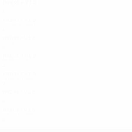
1999/00
P
V
E
D
Segunda ronda
4
1
2
1
1998/99
P
V
E
D
Segunda ronda
4
1
1
2
1997/98
P
V
E
D
Primera ronda
2
1
0
1
1994/95
P
V
E
D
Primera ronda
2
1
0
1
1993/94
P
V
E
D
Primera ronda
2
0
1
1
1992/93
P
V
E
D
Tercera ronda
6
4
0
2
1990/91
P
V
E
D
Tercera ronda
6
3
1
2