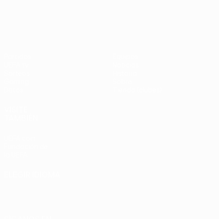
UEFA Europa League
Partidos
Equipos
UEFA.tv
Noticias
Sorteos
Historia
Gaming
Sobre
Datos
Tienda (clubes)
VISITE
TAMBIÉN
UEFA.com
Fundación de
la UEFA
ELEGIR IDIOMA
Español
English
Français
Deutsch
Русский
Español
Italiano
Português