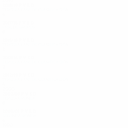
2010
2018/19
P
V
E
D
Tercera fase de clasificación
4
1
1
2
2017/18
P
V
E
D
Fase de grupos
6
1
2
3
2015/16
P
V
E
D
Tercera fase de clasificación
2
0
0
2
2013/14
P
V
E
D
Tercera fase de clasificación
2
0
1
1
2012/13
P
V
E
D
Tercera fase de clasificación
4
1
1
2
2000
2002/03
P
V
E
D
Tercera ronda
6
2
2
2
2000/01
P
V
E
D
Segunda ronda
4
1
2
1
1990