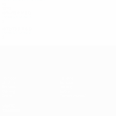
Dieciseisavos de final
12
7
2
3
1970
1974/75
P
V
E
D
Primera ronda
2
0
2
0
1972/73
P
V
E
D
Primera ronda
2
1
0
1
UEFA Europa League
Partidos
Equipos
UEFA.tv
Noticias
Sorteos
Historia
Gaming
Sobre
Datos
Tienda (clubes)
VISITE
TAMBIÉN