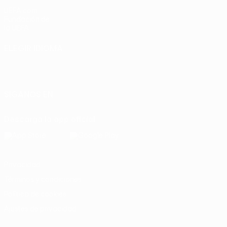
UEFA.com
Fundación de
la UEFA
ELEGIR IDIOMA
Español
English
Français
Deutsch
Русский
Español
Italiano
Português
SÍGANOS EN
Descarga la app oficial
Privacidad
Términos y condiciones
Política de cookies
Ajustes de privacidad