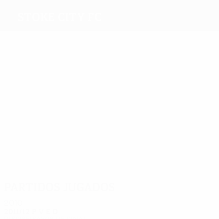
Stoke City FC
Máximos
goleadores
4
2
2
1
1
2
Jones
Crouch
Jerome
Ritchie
Conroy
Walters
Más
partidos
10
10
10
10
9
Huth
Jones
Walters
Shotton
Pennant
10
Whitehead
Partidos jugados
2010
2011/12
P
V
E
D