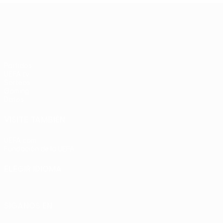
UEFA Europa League
Partidos
UEFA.tv
Sorteos
Gaming
Datos
VISITE TAMBIÉN
UEFA.com
Fundación de la UEFA
ELEGIR IDIOMA
Español
English
Français
Deutsch
Русский
Español
Italia
SÍGANOS EN