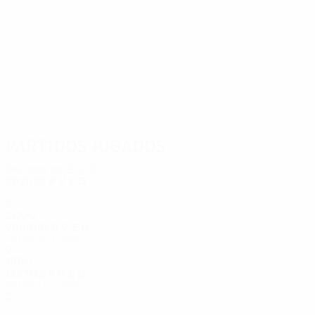
12
12
Schmeichel
Barnes
Partidos jugados
Década de 2020
2021/22
P
V
E
D
Fase de grupos
6
2
2
2
2000
2000/01
P
V
E
D
Primera ronda
2
0
1
1
1990
1997/98
P
V
E
D
Primera ronda
2
0
0
2