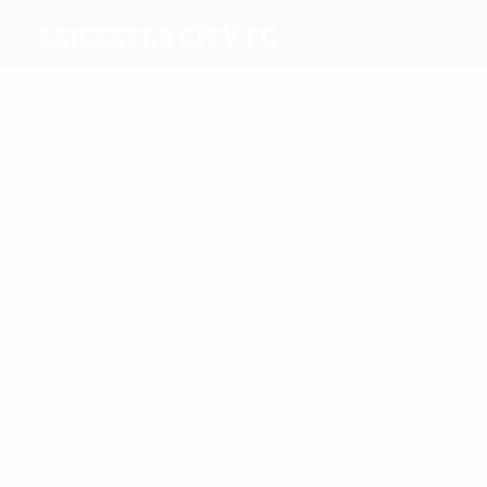
Leicester City FC
Máximos
goleadores
5
4
Daka
Barnes
Más
partidos