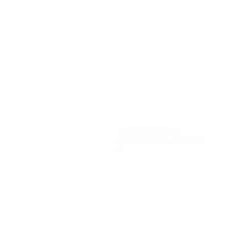
12
11
Tielemans
Maddison
2020/21
P
V
E
D
Dieciseisavos de final
8
4
2
2