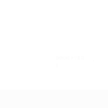
4
3
Summer
Mainwaring
2001/02
P
V
E
D
Fase de clasificación
2
0
0
2