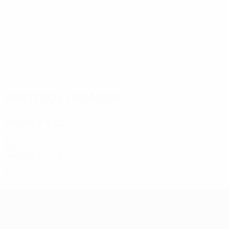
5
4
Moore
Carter
Partidos jugados
2000
2003/04
P
V
E
D
Fase de clasificación
2
0
0
2
1990
1999/00
P
V
E
D
Fase de clasificación
2
0
0
2
UEFA Europa League