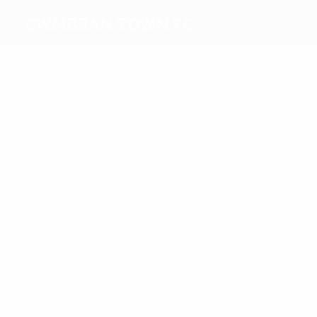
Cwmbran Town FC
Máximos
goleadores
Graham
Aizlewood
Más
partidos