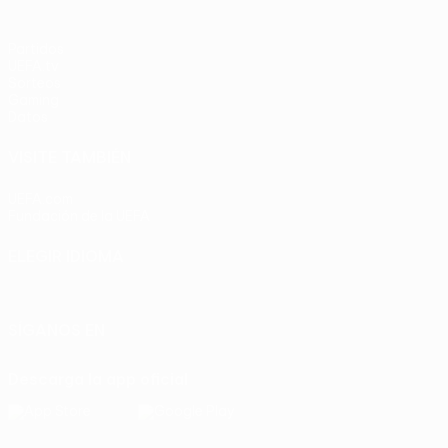
Partidos
UEFA.tv
Sorteos
Gaming
Datos
VISITE TAMBIÉN
UEFA.com
Fundación de la UEFA
ELEGIR IDIOMA
Español
English
Français
Deutsch
Русский
Español
Italia
SÍGANOS EN
Descarga la app oficial