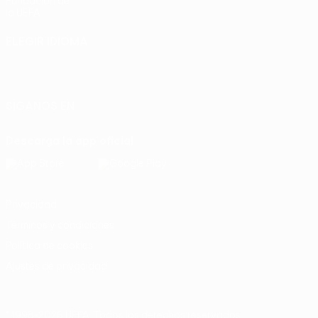
Fundación de
la UEFA
ELEGIR IDIOMA
Español
English
Français
Deutsch
Русский
Español
Italiano
Português
SÍGANOS EN
Descarga la app oficial
Privacidad
Términos y condiciones
Política de cookies
Ajustes de privacidad
© 1998-2026 UEFA. Todos los derechos reservados