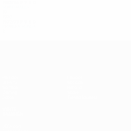
1993/94
P
V
E
D
Semifinales
10
6
2
2
1970
1972/73
P
V
E
D
Primera ronda
2
0
0
2
UEFA Europa League
Partidos
Equipos
UEFA.tv
Noticias
Sorteos
Historia
Gaming
Sobre
Datos
Tienda (clubes)
VISITE
TAMBIÉN
UEFA.com