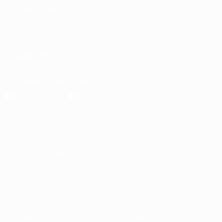
ELEGIR IDIOMA
Español
English
Français
Deutsch
Русский
Español
Italiano
Português
SÍGANOS EN
Descarga la app oficial
Privacidad
Términos y condiciones
Política de cookies
Ajustes de privacidad
© 1998-2026 UEFA. Todos los derechos reservados
La palabra UEFA, el logo de la UEFA y todas las marcas