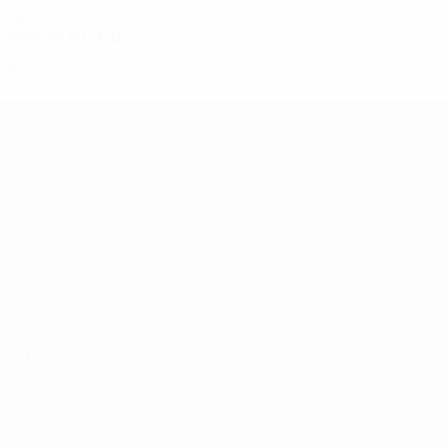
1990
1995/96
P
V
E
D
Primera ronda
4
1
1
2
UEFA Europa League
Partidos
Equipos
UEFA.tv
Noticias
Sorteos
Historia
Gaming
Sobre
Datos
Tienda (clubes)
VISITE
TAMBIÉN
UEFA.com
Fundación de
la UEFA