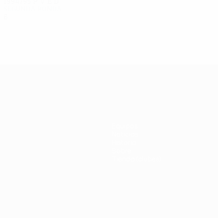
1994/95
P
V
E
D
Segunda ronda
6
3
1
2
Equipos
Noticias
Historia
Sobre
Tienda (clubes)