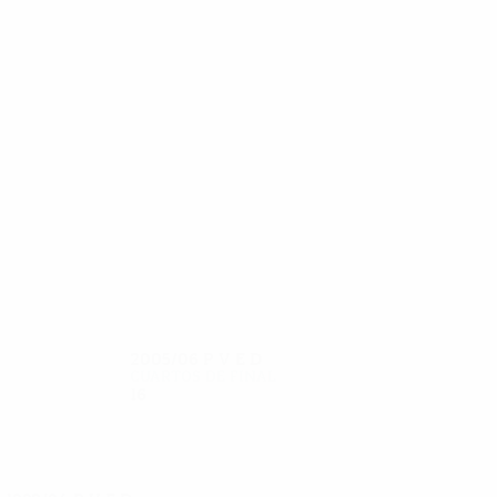
27
27
M. Constantin
Coman
2005/06
P
V
E
D
Cuartos de final
16
10
4
2