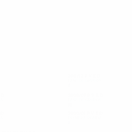
30
28
Buga
Bădoi
2011/12
P
V
E
D
Fase de grupos
8
2
1
5
E
D
2006/07
P
V
E
D
da
Fase de grupos
10
5
4
1
E
D
2000/01
P
V
E
D
da
Primera ronda
4
1
1
2