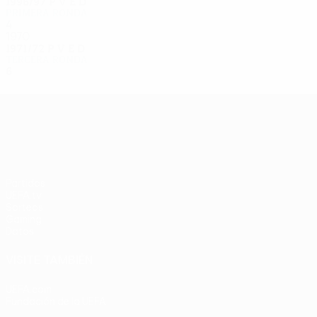
1996/97
P
V
E
D
Primera ronda
4
3
0
1
1970
1971/72
P
V
E
D
Tercera ronda
6
2
0
4
UEFA Europa League
Partidos
UEFA.tv
Sorteos
Gaming
Datos
VISITE TAMBIÉN
UEFA.com
Fundación de la UEFA