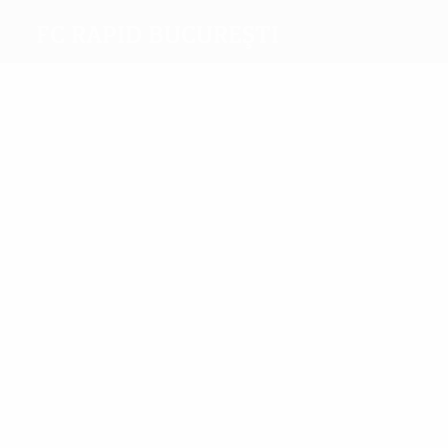
FC Rapid Bucureşti
Máximos
goleadores
12
8
Buga
D.Niculae
Más
partidos