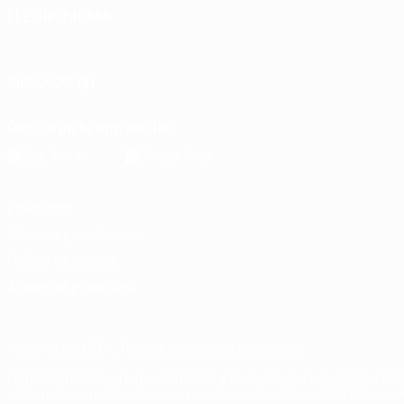
ELEGIR IDIOMA
Español
English
Français
Deutsch
Русский
Español
Italia
SÍGANOS EN
Descarga la app oficial
Privacidad
Términos y condiciones
Política de cookies
Ajustes de privacidad
© 1998-2026 UEFA. Todos los derechos reservados
La palabra UEFA, el logo de la UEFA y todas las marcas relacionada
estas marcas registradas para uso comercial. El uso de UEFA.com si