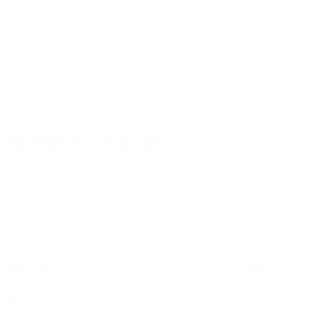
32
31
Maldarasanu
Maftei
Partidos jugados
2010
2012/13
P
V
E
D
Tercera fase de clasificación
4
3
0
1
2000
2008/09
P
V
E
D
2007/08
P
V
Primera ronda
Primera ron
2
0
1
1
2
0
2
0
2002/03
P
V
E
D
2001/02
P
V
Primera ronda
Primera ron
4
2
1
1
4
2
1
1
1990