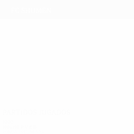
FC Shumen
Máximos
goleadores
Popov
Dimov
Filipov
Lalev
1
Dimitrov
Iskrenov
Más
partidos
2
2
2
2
2
2
Dimov
Filipov
Tankov
Iskrenov
Dimitrov
Stoyanov
Partidos jugados
1990
1994/95
P
V
E
D
Ronda preliminar