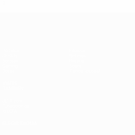
2
0
0
2
UEFA Europa League
Partidos
Equipos
UEFA.tv
Noticias
Sorteos
Historia
Gaming
Sobre
Datos
Tienda (clubes)
VISITE
TAMBIÉN
UEFA.com
Fundación de
la UEFA
ELEGIR IDIOMA
Español
English
Français
Deutsch
Русский
Español