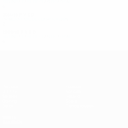
Segunda fase de clasificación
4
2
0
2
2014/15
P
V
E
D
Primera fase de clasificación
2
0
2
0
2009/10
P
V
E
D
Segunda fase de clasificación
4
2
0
2
UEFA Europa League
Partidos
Equipos
UEFA.tv
Noticias
Sorteos
Historia
Gaming
Sobre
Datos
Tienda (clubes)
VISITE
TAMBIÉN