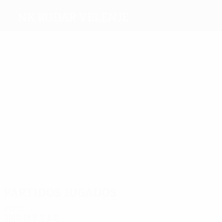
NK Rudar Velenje
Máximos
goleadores
3
2
2
1
1
1
F.
Radić
Tučić
Kamara
Parfitt-
Solomun
Cipot
Williams
Más
partidos
6
5
4
4
4
8
Tolimir
Bolha
Dedič
Savić
Kolsi
Trifkovič
Partidos jugados
2010
2018/19
P
V
E
D