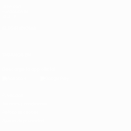
UEFA.com
Fundación de
la UEFA
ELEGIR IDIOMA
Español
English
Français
Deutsch
Русский
Español
Italiano
Português
SÍGANOS EN
Descarga la app oficial
Privacidad
Términos y condiciones
Política de cookies
Ajustes de privacidad