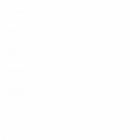
2010
2012/13
P
V
E
D
Play-offs
4
1
0
3
2009/10
P
V
E
D
Fase de grupos
8
2
4
2
2000
2008/09
P
V
E
D
Fase de grupos
6
1
1
4
2007/08
P
V
E
D
Primera ronda
2
1
0
1
2006/07
P
V
E
D
Fase de grupos
6
2
2
2
2005/06
P
V
E
D
Dieciseisavos de final
8
3
3
2
2004/05
P
V
E
D
Dieciseisavos de final
8
3
1
3