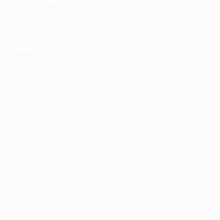
ELEGIR IDIOMA
Español
English
Français
Deutsch
Русский
Español
Italiano
Português
SÍGANOS EN
Descarga la app oficial
Privacidad
Términos y condiciones
Política de cookies
Ajustes de privacidad
© 1998-2026 UEFA. Todos los derechos reservados
La palabra UEFA, el logo de la UEFA y todas las marcas
relacionadas con las competiciones de la UEFA están protegidas