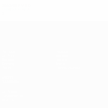
2002/03
P
V
E
D
Primera ronda
2
1
0
1
UEFA Europa League
Partidos
Equipos
UEFA.tv
Noticias
Sorteos
Historia
Gaming
Sobre
Datos
Tienda (clubes)
VISITE
TAMBIÉN
UEFA.com
Fundación de
la UEFA