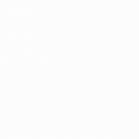
ELEGIR IDIOMA
Español
English
Français
Deutsch
Русский
Español
Italiano
Português
SÍGANOS EN
Descarga la app oficial
Privacidad
Términos y condiciones
Política de cookies
Ajustes de privacidad
© 1998-2026 UEFA. Todos los derechos reservados