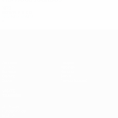
1970
1973/74
P
V
E
D
Segunda ronda
4
2
1
1
UEFA Europa League
Partidos
Equipos
UEFA.tv
Noticias
Sorteos
Historia
Gaming
Sobre
Datos
Tienda (clubes)
VISITE
TAMBIÉN
UEFA.com
Fundación de
la UEFA